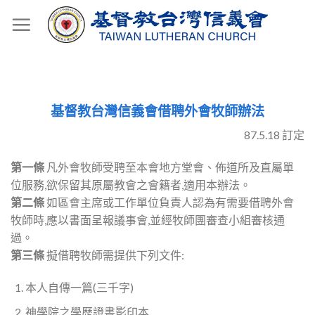
Skip
to
content
基督教台灣信義會借聘外會牧師辦法
87.5.18 訂定
第一條
凡外會牧師受聘至本會地方堂會、佈道所及直屬單
位服務,欲保留其原屬教會之會籍者,適用本辦法。
第二條
如區會主席或工作單位負責人認為有需要借聘外會
牧師時,應以書面呈報議事會,並經牧師團審查小組審核通
過。
第三條
擬借聘牧師需提供下列文件:
本人自傳一篇(三千字)
神學院之學歷證書影印本