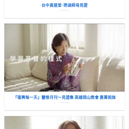
台中真道堂-琇涵師母見證
『復興每一天』靈修月刊～見證集 高雄岡山教會 惠菁姐妹