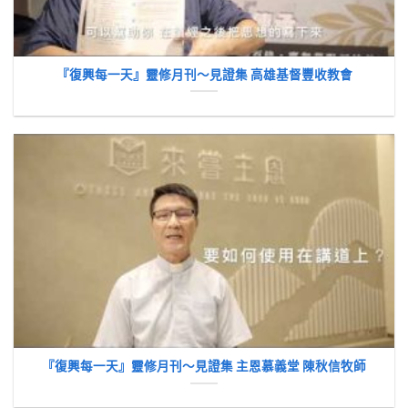
『復興每一天』靈修月刊～見證集 高雄基督豐收教會
『復興每一天』靈修月刊～見證集 主恩慕義堂 陳秋信牧師