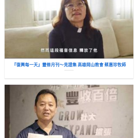
『復興每一天』靈修月刊～見證集 高雄岡山教會 蔡惠珍牧師