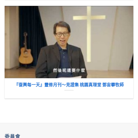
『復興每一天』靈修月刊～見證集 桃園真理堂 鄧宙攀牧師
委員會