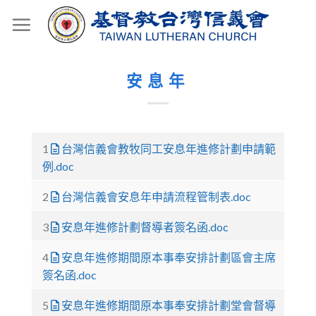
Skip
to
content
安息年
1
台灣信義會教牧同工安息年進修計劃申請範
例.doc
2
台灣信義會安息年申請流程管制表.doc
3
安息年進修計劃督導者簽名函.doc
4
安息年進修期間原本事奉安排計劃區會主席
簽名函.doc
5
安息年進修期間原本事奉安排計劃堂會督導