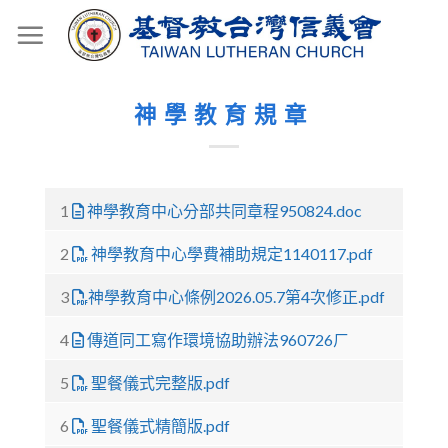
Skip
to
content
神學教育規章
1
神學教育中心分部共同章程950824.doc
2
神學教育中心學費補助規定1140117.pdf
3
神學教育中心條例2026.05.7第4次修正.pdf
4
傳道同工寫作環境協助辦法960726ㄏ
5
聖餐儀式完整版.pdf
6
聖餐儀式精簡版.pdf