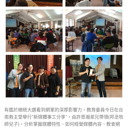
有鑑於總統大選看到網軍的深厚影響力，教育委員今日在台
南救主堂舉行“新媒體事工分享”，由許恩瀚弟兄帶領(邦丞牧
師兒子)，分析掌握媒體特性、如何經營媒體內容、教會網