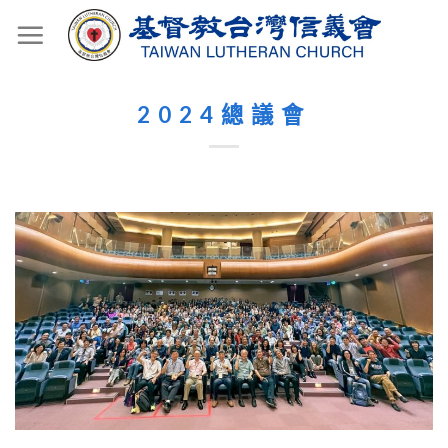
Skip
to
content
2024總議會